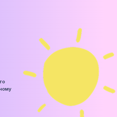
хто
чному