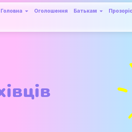
Головна
Оголошення
Батькам
Прозорі
івців