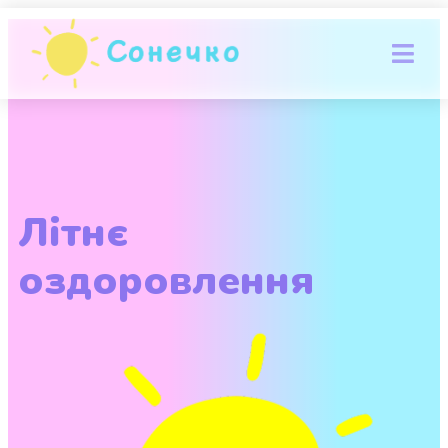
Літнє
оздоровлення