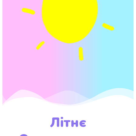
Літнє